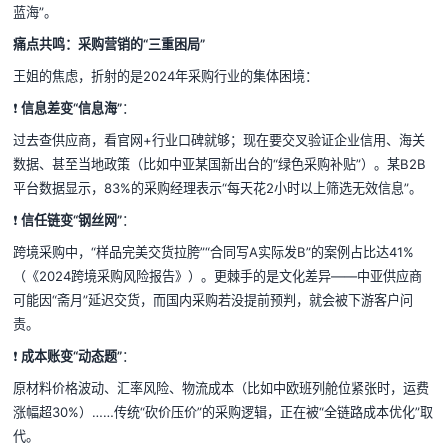
蓝海”。
痛点共鸣：采购营销的“三重困局”
王姐的焦虑，折射的是2024年采购行业的集体困境：
❗️
信息差变“信息海”
：
过去查供应商，看官网+行业口碑就够；现在要交叉验证企业信用、海关
数据、甚至当地政策（比如中亚某国新出台的“绿色采购补贴”）。某B2B
平台数据显示，83%的采购经理表示“每天花2小时以上筛选无效信息”。
❗️
信任链变“钢丝网”
：
跨境采购中，“样品完美交货拉胯”“合同写A实际发B”的案例占比达41%
（《2024跨境采购风险报告》）。更棘手的是文化差异——中亚供应商
可能因“斋月”延迟交货，而国内采购若没提前预判，就会被下游客户问
责。
❗️
成本账变“动态题”
：
原材料价格波动、汇率风险、物流成本（比如中欧班列舱位紧张时，运费
涨幅超30%）……传统“砍价压价”的采购逻辑，正在被“全链路成本优化”取
代。