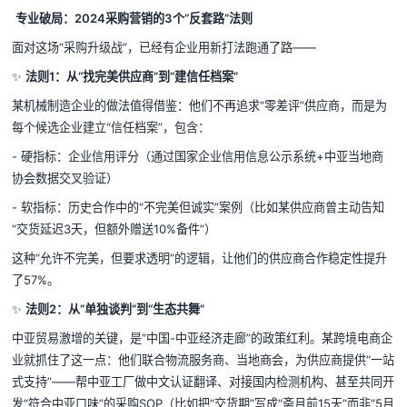
专业破局：2024采购营销的3个“反套路”法则
面对这场“采购升级战”，已经有企业用新打法跑通了路——
✨
法则1：从“找完美供应商”到“建信任档案”
某机械制造企业的做法值得借鉴：他们不再追求“零差评”供应商，而是为
每个候选企业建立“信任档案”，包含：
- 硬指标：企业信用评分（通过国家企业信用信息公示系统+中亚当地商
协会数据交叉验证）
- 软指标：历史合作中的“不完美但诚实”案例（比如某供应商曾主动告知
“交货延迟3天，但额外赠送10%备件”）
这种“允许不完美，但要求透明”的逻辑，让他们的供应商合作稳定性提升
了57%。
✨
法则2：从“单独谈判”到“生态共舞”
中亚贸易激增的关键，是“中国-中亚经济走廊”的政策红利。某跨境电商企
业就抓住了这一点：他们联合物流服务商、当地商会，为供应商提供“一站
式支持”——帮中亚工厂做中文认证翻译、对接国内检测机构、甚至共同开
发“符合中亚口味”的采购SOP（比如把“交货期”写成“斋月前15天”而非“5月