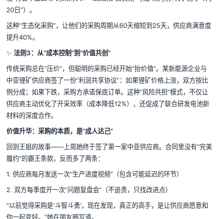
20日”）。
这种“生态化采购”，让他们的采购周期从60天缩短到25天，供应商满意度
提升40%。
✨
法则3：从“成本控制”到“价值共创”
传统采购总在“压价”，但聪明的采购已经开始“抬价值”。某新能源企业与
中亚锂矿供应商签了一份“利润共享协议”：如果锂矿价格上涨，双方按比
例分成；如果下跌，采购方承诺保底订单。这种“风险共担”模式，不仅让
供应商主动优化了开采效率（成本降低12%），还促成了联合研发电池新
材料的深度合作。
价值升华：采购的本质，是“成人达己”
回到王姐的故事——上周她终于签了第一家中亚供应商。合同里没有“完美
履约”的霸王条款，反而多了两条：
1. 供应商每月发送一次“生产进度视频”（包含可能延迟的环节）
2. 双方每季度开一次“问题复盘会”（不追责，只找改进点）
“以前觉得采购是‘斗智斗勇’，现在发现，真正的高手，是让供应商愿意和
你一起变好。”她在朋友圈写道。