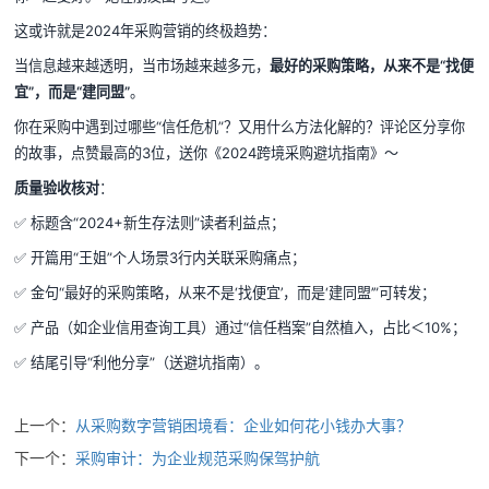
这或许就是2024年采购营销的终极趋势：
当信息越来越透明，当市场越来越多元，
最好的采购策略，从来不是“找便
宜”，而是“建同盟”
。
你在采购中遇到过哪些“信任危机”？又用什么方法化解的？评论区分享你
的故事，点赞最高的3位，送你《2024跨境采购避坑指南》～
质量验收核对
：
✅ 标题含“2024+新生存法则”读者利益点；
✅ 开篇用“王姐”个人场景3行内关联采购痛点；
✅ 金句“最好的采购策略，从来不是‘找便宜’，而是‘建同盟’”可转发；
✅ 产品（如企业信用查询工具）通过“信任档案”自然植入，占比＜10%；
✅ 结尾引导“利他分享”（送避坑指南）。
上一个：
从采购数字营销困境看：企业如何花小钱办大事？
下一个：
采购审计：为企业规范采购保驾护航