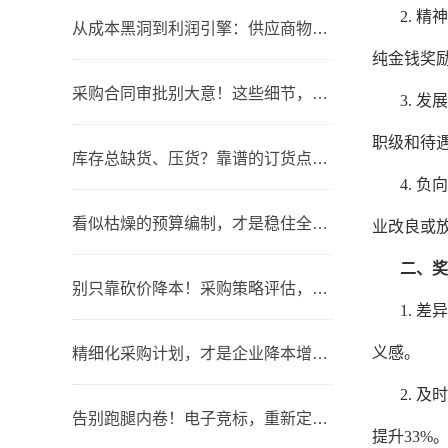
2.
精
从成本黑洞到利润引擎：供应商物流管理心法
纯金钱奖
采购合同审批别大意！这些细节，守住企业资金与风险底线
3.
发
职级和待
库存总缺货、压货？靠谱的订货点设置，才是仓储控本关键
4.
负
看似枯燥的预算编制，才是稳住全年工作的底气
业改良或
二、奖
别只靠砍价降本！采购策略评估，才是企业隐形盈利密码
1.
差
义感。
精细化采购计划，才是企业降本增效的隐形底气
2.
及
告别跑腿内卷！电子竞标，重新定义招投标新生态
提升33%