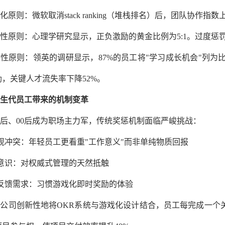
化原则
：微软取消stack ranking（堆栈排名）后，团队协
性原则
：心理学研究显示，正负激励的黄金比例为5:1。过度
展性原则
：领英的调研显示，87%的员工将"学习成长机会"列
，关键人才流失率下降52%。
生代员工带来的机制变革
5后、00后成为职场主力军，传统奖惩机制面临严峻挑战：
观冲突
：年轻员工更看重"工作意义"而非单纯物质回报
意识
：对权威式管理的天然抵触
反馈需求
：习惯游戏化即时奖励的体验
公司创新性地将OKR系统与游戏化设计结合，员工每完成一个