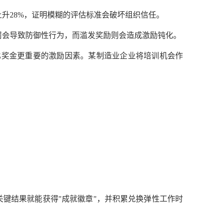
作指数上升28%，证明模糊的评估标准会破坏组织信任。
惩罚会导致防御性行为，而滥发奖励则会造成激励钝化。
为比奖金更重要的激励因素。某制造业企业将培训机会作
关键结果就能获得"成就徽章"，并积累兑换弹性工作时