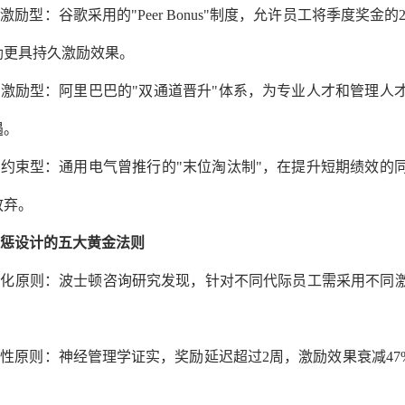
神激励型
：谷歌采用的"Peer Bonus"制度，允许员工将季度
励更具持久激励效果。
展激励型
：阿里巴巴的"双通道晋升"体系，为专业人才和管理人
遇。
向约束型
：通用电气曾推行的"末位淘汰制"，在提升短期绩效的
放弃。
惩设计的五大黄金法则
异化原则
：波士顿咨询研究发现，针对不同代际员工需采用不同激
时性原则
：神经管理学证实，奖励延迟超过2周，激励效果衰减47
。