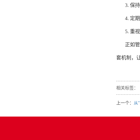
3. 
4. 
5. 
正如管
套机制，
相关标签：
上一个：
从